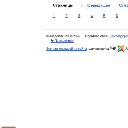
Страницы
←
Предыдущая
Сле
1
2
3
4
5
6
© Академик, 2000-2026
Обратная связь:
Техподдерж
👣 Путешествия
Экспорт словарей на сайты
, сделанные на PHP,
Jo