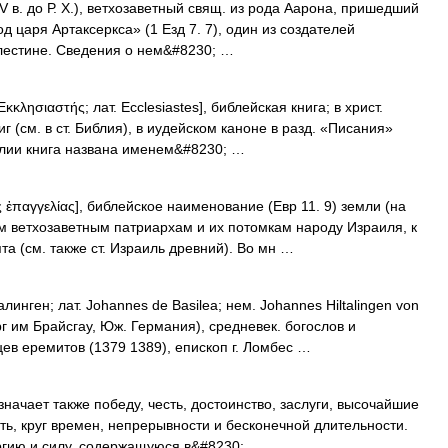
(V в. до Р. Х.), ветхозаветный свящ. из рода Аарона, пришедший
д царя Артаксеркса» (1 Езд 7. 7), один из создателей
лестине. Сведения о нем&#8230; …
Εκκλησιαστής; лат. Ecclesiastes], библейская книга; в христ.
г (см. в ст. Библия), в иудейском каноне в разд. «Писания»
блии книга названа именем&#8230; …
ς ἐπαγγελίας], библейское наименование (Евр 11. 9) земли (на
м ветхозаветным патриархам и их потомкам народу Израиля, к
та (см. также ст. Израиль древний). Во мн …
инген; лат. Johannes de Basilea; нем. Johannes Hiltalingen von
рг им Брайсгау, Юж. Германия), средневек. богослов и
ев еремитов (1379 1389), епископ г. Ломбес …
ачает также победу, честь, достоинство, заслуги, высочайшие
ь, круг времен, непрерывности и бесконечной длительности.
гию и силу, содержащуюся в&#8230; …