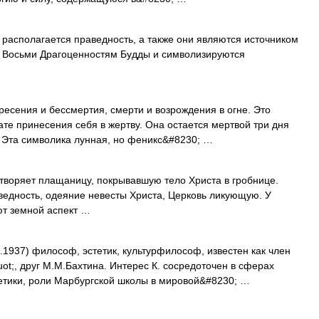
х располагается праведность, а также они являются источником
 к Восьми Драгоценностям Будды и символизируются
есения и бессмертия, смерти и возрождения в огне. Это
ате принесения себя в жертву. Она остается мертвой три дня
а. Эта символика лунная, но феникс&#8230; …
творяет плащаницу, покрывавшую тело Христа в гробнице.
аведность, одеяние невесты Христа, Церковь ликующую. У
ют земной аспект …
.1937) философ, эстетик, культурфилософ, известен как член
uot;, друг М.М.Бахтина. Интерес К. сосредоточен в сферах
стетики, роли Марбургской школы в мировой&#8230; …