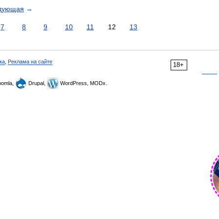
дующая
→
7
8
9
10
11
12
13
ка
,
Реклама на сайте
18+
omla,
Drupal,
WordPress, MODx.