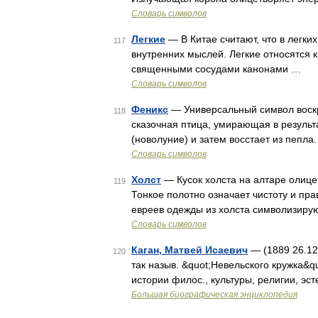
Словарь символов
Легкие
— В Китае считают, что в легки
117
внутренних мыслей. Легкие относятся
священными сосудами канонами …
Словарь символов
Феникс
— Универсальный символ воскр
118
сказочная птица, умирающая в результ
(новолуние) и затем восстает из пепл
Словарь символов
Холст
— Кусок холста на алтаре олице
119
Тонкое полотно означает чистоту и пр
евреев одежды из холста символизиру
Словарь символов
Каган, Матвей Исаевич
— (1889 26.12
120
так назыв. &quot;Невельского кружка&q
истории филос., культуры, религии, э
Большая биографическая энциклопедия