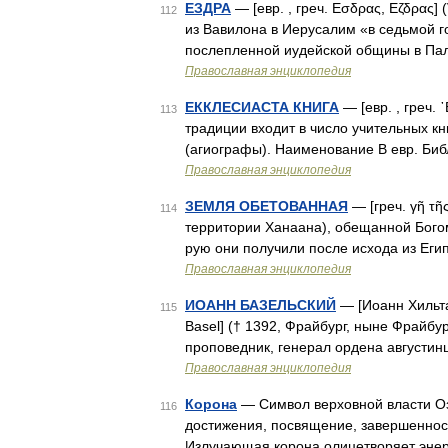
ЕЗДРА
— [евр. , греч. Εσδρας, Εζδρας] 
112
из Вавилона в Иерусалим «в седьмой го
послепленной иудейской общины в Па
Православная энциклопедия
ЕККЛЕСИАСТА КНИГА
— [евр. , греч. ᾿
113
традиции входит в число учительных кни
(агиографы). Наименование В евр. Би
Православная энциклопедия
ЗЕМЛЯ ОБЕТОВАННАЯ
— [греч. γῆ τῆ
114
территории Ханаана), обещанной Бого
рую они получили после исхода из Егип
Православная энциклопедия
ИОАНН БАЗЕЛЬСКИЙ
— [Иоанн Хильтал
115
Basel] († 1392, Фрайбург, ныне Фрайбу
проповедник, генерал ордена августинц
Православная энциклопедия
Корона
— Символ верховной власти Озн
116
достижения, посвящение, завершенност
Излучающая корона олицетворяет энер